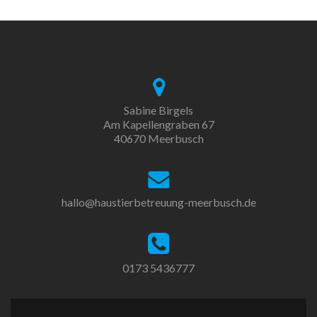
Sabine Birgels
Am Kapellengraben 67
40670 Meerbusch
hallo@haustierbetreuung-meerbusch.de
0173 5436777